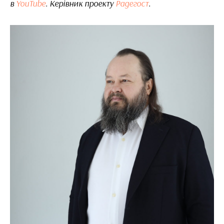
в
YouTube
. Керівник проекту
Радегост
.