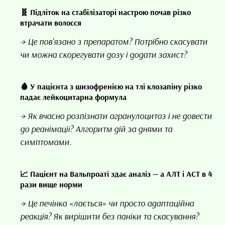
🧬 Підліток на стабілізаторі настрою почав різко
втрачати волосся
→ Це пов'язано з препаратом? Потрібно скасувати
чи можна скорегувати дозу і додати захист?
🩸 У пацієнта з шизофренією на тлі клозапіну різко
падає лейкоцитарна формула
→ Як вчасно розпізнати агранулоцитоз і не довести
до реанімації? Алгоритм дій за днями та
симптомами.
📈 Пацієнт на Вальпроаті здає аналіз — а АЛТ і АСТ в 4
рази вище норми
→ Це печінка «лається» чи просто адаптаційна
реакція? Як вирішити без паніки та скасування?