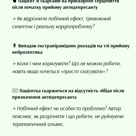
🫀 Пацієнт зі скаргами на прискорене серцебиття
після початку прийому антидепресанту
→ Як відрізнити побічний ефект, тривожний
симптом і реальну кардіопроблему?
💊 Випадок екстрапірамідних розладів на тлі прийому
нейролептика
→ Коли і чим коригувати? Що не можна робити,
навіть якщо хочеться «просто скасувати»?
👩‍⚕️ Пацієнтка скаржиться на відсутність лібідо після
призначення антидепресанта
→ Побічний ефект чи особиста проблема? Автор
пояснює, як розрізняти і що робити, не руйнуючи
терапевтичний альянс.